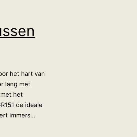
ussen
or het hart van
er lang met
 met het
GR151 de ideale
eert immers…