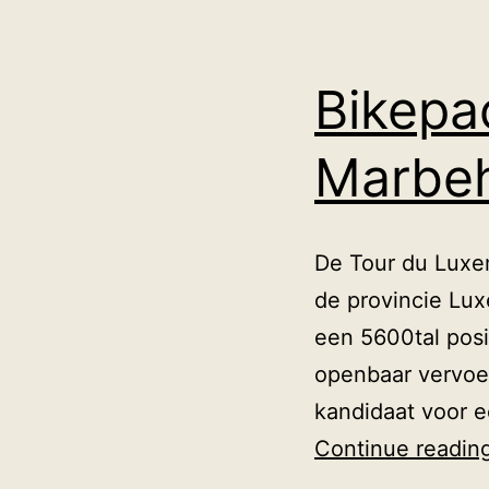
Bikepa
Marbeh
De Tour du Luxe
de provincie Lux
een 5600tal posi
openbaar vervoer
kandidaat voor e
Continue readin