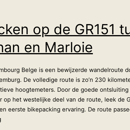
cken op de GR151 t
an en Marloie
mbourg Belge is een bewijzerde wandelroute do
emburg. De volledige route is zo’n 230 kilomet
tieve hoogtemeters. Door de goede ontsluiting
 op het westelijke deel van de route, leek de 
en eerste bikepacking ervaring. De route pass
Bikepacken
g
op