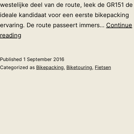
westelijke deel van de route, leek de GR151 de
ideale kandidaat voor een eerste bikepacking
ervaring. De route passeert immers…
Continue
Bikepacken
reading
op
de
Published
1 September 2016
GR151
Categorized as
Bikepacking
,
Biketouring
,
Fietsen
tussen
Marbehan
en
Marloie